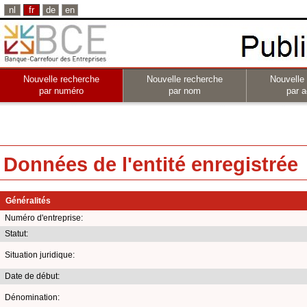
nl
fr
de
en
Nouvelle recherche
Nouvelle recherche
Nouvelle
par numéro
par nom
par a
Données de l'entité enregistrée
Généralités
Numéro d'entreprise:
Statut:
Situation juridique:
Date de début:
Dénomination: