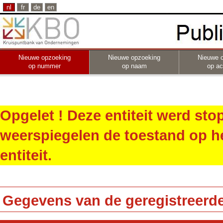
nl
fr
de
en
Nieuwe opzoeking
Nieuwe opzoeking
Nieuwe 
op nummer
op naam
op act
Opgelet ! Deze entiteit werd st
weerspiegelen de toestand op h
entiteit.
Gegevens van de geregistreerde 