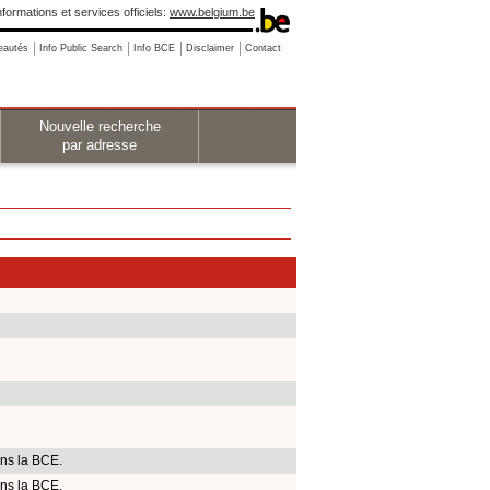
nformations et services officiels:
www.belgium.be
eautés
Info Public Search
Info BCE
Disclaimer
Contact
Nouvelle recherche
par adresse
ns la BCE.
ns la BCE.