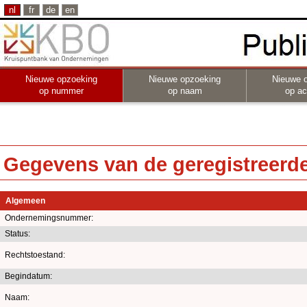
nl
fr
de
en
Nieuwe opzoeking
Nieuwe opzoeking
Nieuwe 
op nummer
op naam
op act
Gegevens van de geregistreerde 
Algemeen
Ondernemingsnummer:
Status:
Rechtstoestand:
Begindatum:
Naam: