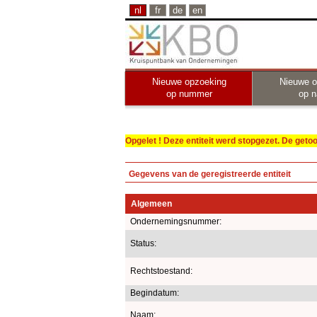
nl
fr
de
en
Nieuwe opzoeking
Nieuwe o
op nummer
op 
Opgelet ! Deze entiteit werd stopgezet. De get
Gegevens van de geregistreerde entiteit
Algemeen
Ondernemingsnummer:
Status:
Rechtstoestand:
Begindatum:
Naam: