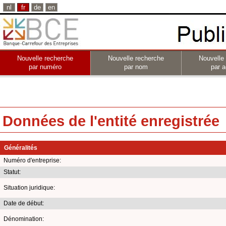
nl
fr
de
en
Nouvelle recherche
Nouvelle recherche
Nouvelle
par numéro
par nom
par a
Données de l'entité enregistrée
Généralités
Numéro d'entreprise:
Statut:
Situation juridique:
Date de début:
Dénomination: