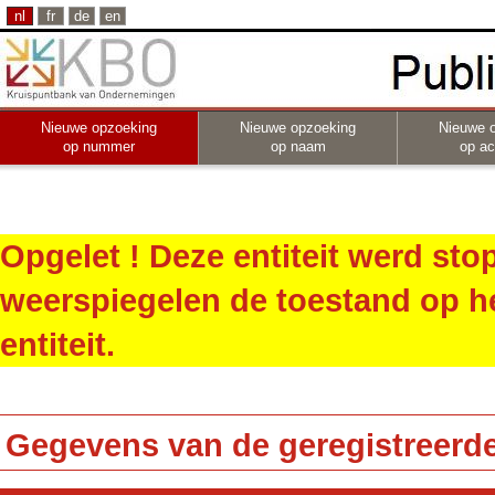
nl
fr
de
en
Nieuwe opzoeking
Nieuwe opzoeking
Nieuwe 
op nummer
op naam
op act
Opgelet ! Deze entiteit werd st
weerspiegelen de toestand op h
entiteit.
Gegevens van de geregistreerde 