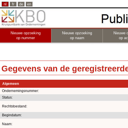
nl
fr
de
en
Nieuwe opzoeking
Nieuwe opzoeking
Nieuwe 
op nummer
op naam
op act
Gegevens van de geregistreerde 
Algemeen
Ondernemingsnummer:
Status:
Rechtstoestand:
Begindatum:
Naam: