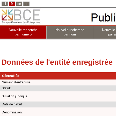
nl
fr
de
en
Nouvelle recherche
Nouvelle recherche
Nouvelle
par numéro
par nom
par a
Données de l'entité enregistrée
Généralités
Numéro d'entreprise:
Statut:
Situation juridique:
Date de début:
Dénomination: