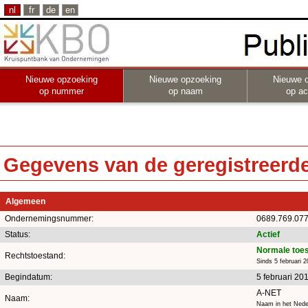
nl
fr
de
en
Nieuwe opzoeking
Nieuwe opzoeking
Nieuwe 
op nummer
op naam
op act
Gegevens van de geregistreerde 
Algemeen
Ondernemingsnummer:
0689.769.07
Status:
Actief
Normale toe
Rechtstoestand:
Sinds 5 februari 
Begindatum:
5 februari 20
A-NET
Naam:
Naam in het Neder