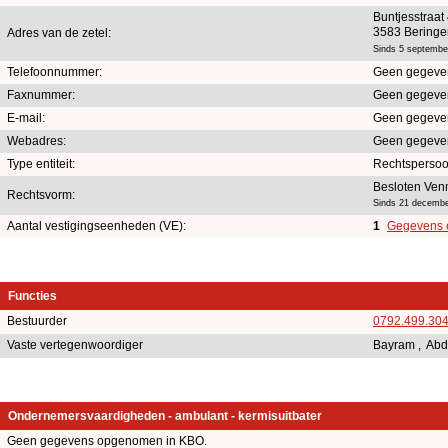
Buntjesstraat
3583 Beringe
Adres van de zetel:
Sinds 5 septembe
Telefoonnummer:
Geen gegeve
Faxnummer:
Geen gegeve
E-mail:
Geen gegeve
Webadres:
Geen gegeve
Type entiteit:
Rechtsperso
Besloten Ven
Rechtsvorm:
Sinds 21 decembe
Aantal vestigingseenheden (VE):
1
Gegevens e
Functies
Bestuurder
0792.499.30
Vaste vertegenwoordiger
Bayram , Ab
Ondernemersvaardigheden - ambulant - kermisuitbater
Geen gegevens opgenomen in KBO.