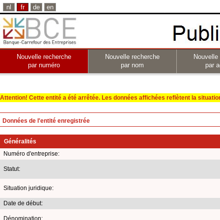
nl
fr
de
en
Nouvelle recherche
Nouvelle recherche
Nouvelle
par numéro
par nom
par a
Attention! Cette entité a été arrêtée. Les données affichées reflètent la situation 
Données de l'entité enregistrée
Généralités
Numéro d'entreprise:
Statut:
Situation juridique:
Date de début:
Dénomination: