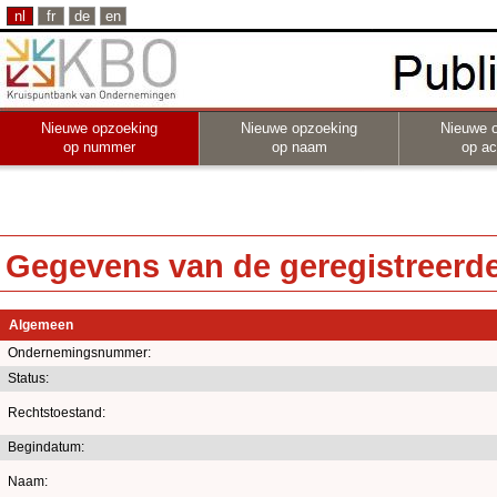
nl
fr
de
en
Nieuwe opzoeking
Nieuwe opzoeking
Nieuwe 
op nummer
op naam
op act
Gegevens van de geregistreerde 
Algemeen
Ondernemingsnummer:
Status:
Rechtstoestand:
Begindatum:
Naam: