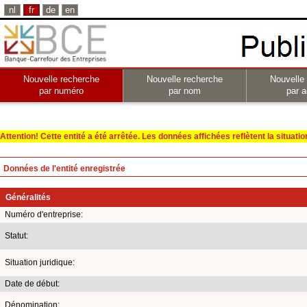
nl
fr
de
en
Nouvelle recherche
Nouvelle recherche
Nouvelle
par numéro
par nom
par a
Attention! Cette entité a été arrêtée. Les données affichées reflètent la situation 
Données de l'entité enregistrée
Généralités
Numéro d'entreprise:
Statut:
Situation juridique:
Date de début:
Dénomination: