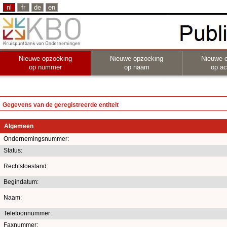
nl
fr
de
en
Nieuwe opzoeking
Nieuwe opzoeking
Nieuwe 
op nummer
op naam
op act
Gegevens van de geregistreerde entiteit
Algemeen
Ondernemingsnummer:
Status:
Rechtstoestand:
Begindatum:
Naam:
Telefoonnummer:
Faxnummer: