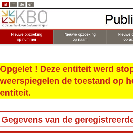
nl
fr
de
en
Nieuwe opzoeking
Nieuwe opzoeking
Nieuwe 
op nummer
op naam
op act
Opgelet ! Deze entiteit werd st
weerspiegelen de toestand op h
entiteit.
Gegevens van de geregistreerde 