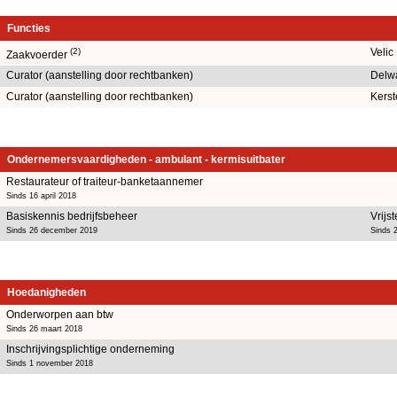
Functies
(2)
Velic
Zaakvoerder
Curator (aanstelling door rechtbanken)
Delw
Curator (aanstelling door rechtbanken)
Kerst
Ondernemersvaardigheden - ambulant - kermisuitbater
Restaurateur of traiteur-banketaannemer
Sinds 16 april 2018
Basiskennis bedrijfsbeheer
Vrijst
Sinds 26 december 2019
Sinds 
Hoedanigheden
Onderworpen aan btw
Sinds 26 maart 2018
Inschrijvingsplichtige onderneming
Sinds 1 november 2018