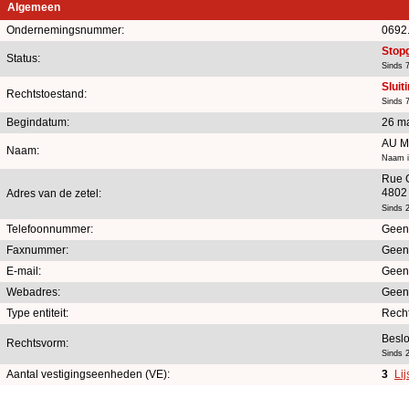
Algemeen
Ondernemingsnummer:
0692
Stop
Status:
Sinds 7
Sluit
Rechtstoestand:
Sinds 7
Begindatum:
26 m
AU 
Naam:
Naam i
Rue 
4802 
Adres van de zetel:
Sinds 
Telefoonnummer:
Geen
Faxnummer:
Geen
E-mail:
Geen
Webadres:
Geen
Type entiteit:
Rech
Beslo
Rechtsvorm:
Sinds 
Aantal vestigingseenheden (VE):
3
Li