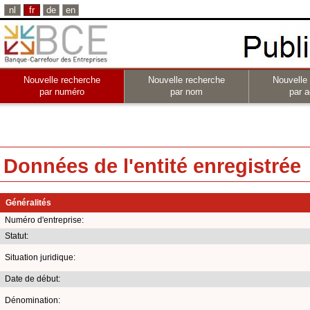
nl
fr
de
en
Nouvelle recherche
Nouvelle recherche
Nouvelle
par numéro
par nom
par a
Données de l'entité enregistrée
Généralités
Numéro d'entreprise:
Statut:
Situation juridique:
Date de début:
Dénomination: