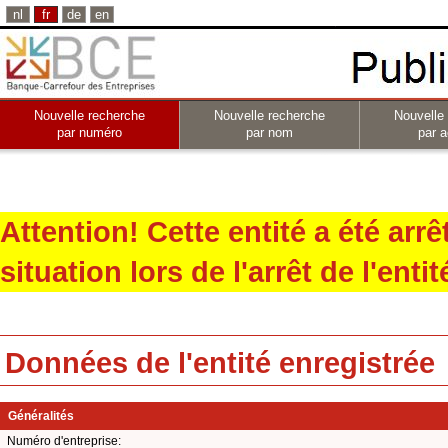
nl
fr
de
en
Nouvelle recherche
Nouvelle recherche
Nouvelle
par numéro
par nom
par a
Attention! Cette entité a été arr
situation lors de l'arrêt de l'entit
Données de l'entité enregistrée
Généralités
Numéro d'entreprise: