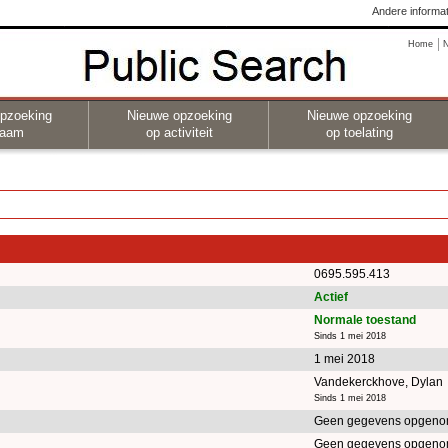
Andere informat
Home
pzoeking
Nieuwe opzoeking
Nieuwe opzoeking
naam
op activiteit
op toelating
0695.595.413
Actief
Normale toestand
Sinds 1 mei 2018
1 mei 2018
Vandekerckhove, Dylan
Sinds 1 mei 2018
Geen gegevens opgeno
Geen gegevens opgeno