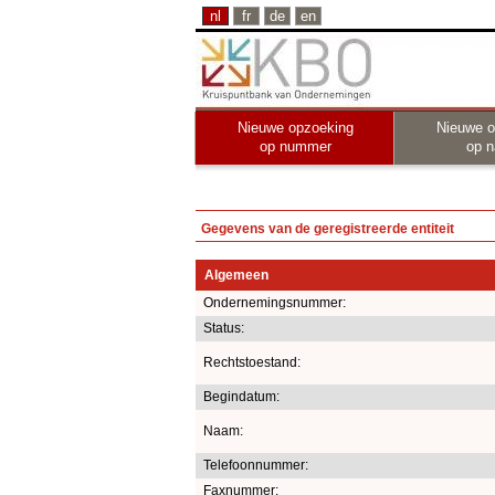
nl
fr
de
en
Nieuwe opzoeking
Nieuwe o
op nummer
op 
Gegevens van de geregistreerde entiteit
Algemeen
Ondernemingsnummer:
Status:
Rechtstoestand:
Begindatum:
Naam:
Telefoonnummer:
Faxnummer: