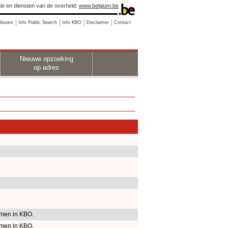
ie en diensten van de overheid:
www.belgium.be
Nieuws
Info Public Search
Info KBO
Disclaimer
Contact
Nieuwe opzoeking
op adres
men in KBO.
men in KBO.