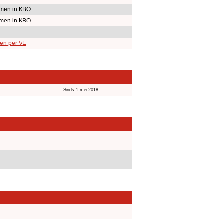
men in KBO.
men in KBO.
ten per VE
n
Sinds 1 mei 2018