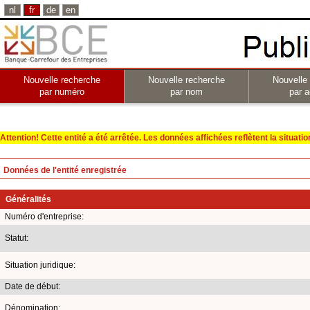
nl
fr
de
en
Nouvelle recherche
Nouvelle recherche
Nouvelle
par numéro
par nom
par a
Attention! Cette entité a été arrêtée. Les données affichées reflètent la situation 
Données de l'entité enregistrée
Généralités
Numéro d'entreprise:
Statut:
Situation juridique:
Date de début:
Dénomination: