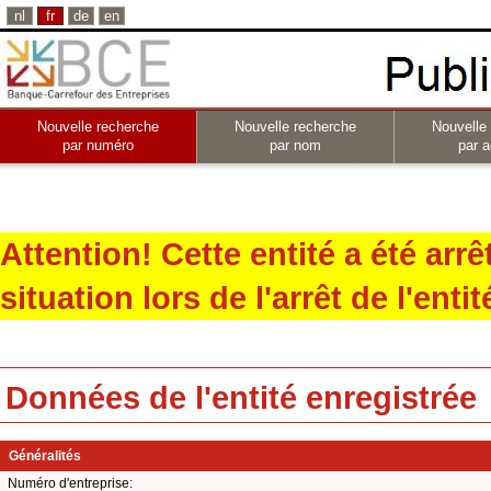
nl
fr
de
en
Nouvelle recherche
Nouvelle recherche
Nouvelle
par numéro
par nom
par a
Attention! Cette entité a été arr
situation lors de l'arrêt de l'entit
Données de l'entité enregistrée
Généralités
Numéro d'entreprise: