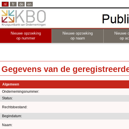
nl
fr
de
en
Nieuwe opzoeking
Nieuwe opzoeking
Nieuwe 
op nummer
op naam
op act
Gegevens van de geregistreerde 
Algemeen
Ondernemingsnummer:
Status:
Rechtstoestand:
Begindatum:
Naam: