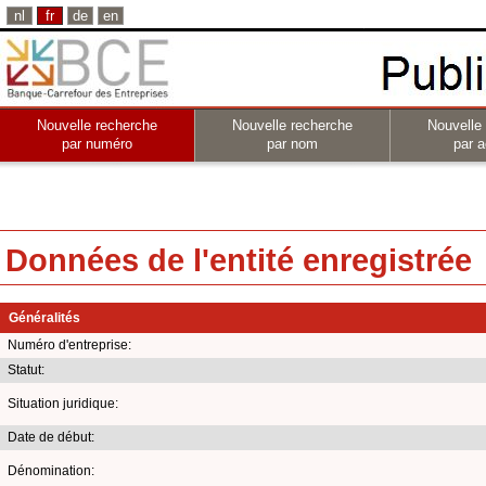
nl
fr
de
en
Nouvelle recherche
Nouvelle recherche
Nouvelle
par numéro
par nom
par a
Données de l'entité enregistrée
Généralités
Numéro d'entreprise:
Statut:
Situation juridique:
Date de début:
Dénomination: