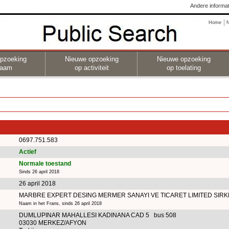
Andere informat
Home
pzoeking
Nieuwe opzoeking
Nieuwe opzoeking
naam
op activiteit
op toelating
0697.751.583
Actief
Normale toestand
Sinds 26 april 2018
26 april 2018
MARBRE EXPERT DESING MERMER SANAYI VE TICARET LIMITED SIRK
Naam in het Frans, sinds 26 april 2018
DUMLUPINAR MAHALLESI KADINANA CAD 5 bus 508
03030 MERKEZ/AFYON