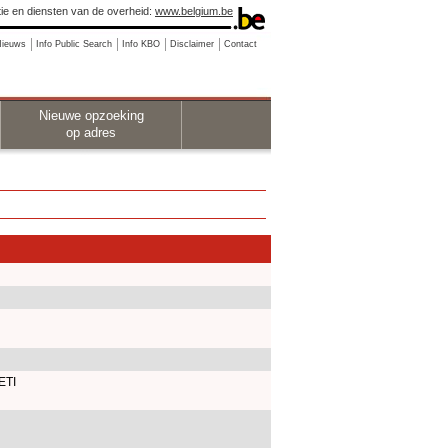
ie en diensten van de overheid:
www.belgium.be
Nieuws
Info Public Search
Info KBO
Disclaimer
Contact
Nieuwe opzoeking
op adres
ETI