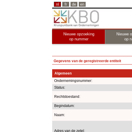
nl
fr
de
en
Nieuwe opzoeking
Nieuwe o
op nummer
op 
Gegevens van de geregistreerde entiteit
Algemeen
Ondernemingsnummer:
Status:
Rechtstoestand:
Begindatum:
Naam:
Adres van de zetel: