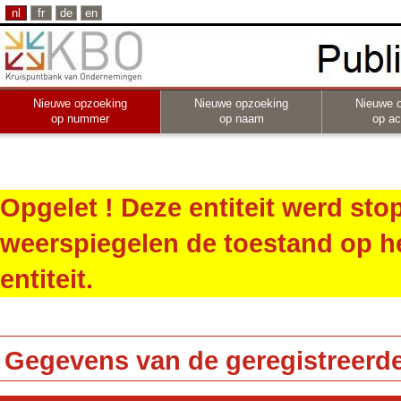
nl
fr
de
en
Nieuwe opzoeking
Nieuwe opzoeking
Nieuwe 
op nummer
op naam
op act
Opgelet ! Deze entiteit werd st
weerspiegelen de toestand op h
entiteit.
Gegevens van de geregistreerde 