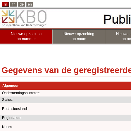
nl
fr
de
en
Nieuwe opzoeking
Nieuwe opzoeking
Nieuwe 
op nummer
op naam
op act
Gegevens van de geregistreerde 
Algemeen
Ondernemingsnummer:
Status:
Rechtstoestand:
Begindatum:
Naam: