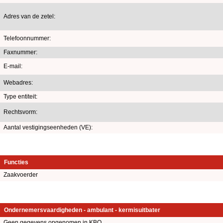
Adres van de zetel:
Telefoonnummer:
Faxnummer:
E-mail:
Webadres:
Type entiteit:
Rechtsvorm:
Aantal vestigingseenheden (VE):
Functies
Zaakvoerder
Ondernemersvaardigheden - ambulant - kermisuitbater
Geen gegevens opgenomen in KBO.