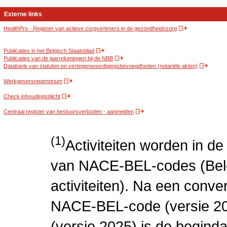
Externe links
HealthPro - Register van actieve zorgverleners in de gezondheidszorg
Publicaties in het Belgisch Staatsblad
Publicaties van de jaarrekeningen bij de NBB
Databank van statuten en vertegenwoordigingsbevoegdheden (notariële akten)
Werkgeversrepertorium
Check inhoudingsplicht
Centraal register van bestuursverboden - aanmelden
(1)
Activiteiten worden in 
van NACE-BEL-codes (Bel
activiteiten). Na een conve
NACE-BEL-code (versie 2
(versie 2025) is de beginda