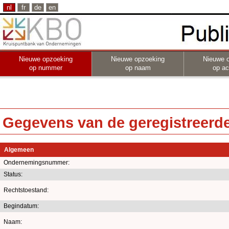
nl
fr
de
en
Nieuwe opzoeking
Nieuwe opzoeking
Nieuwe 
op nummer
op naam
op act
Gegevens van de geregistreerde 
Algemeen
Ondernemingsnummer:
Status:
Rechtstoestand:
Begindatum:
Naam: