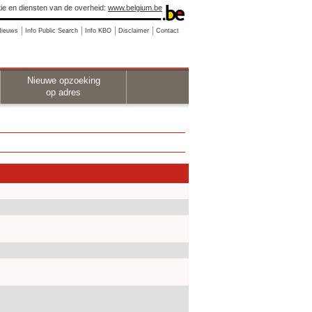
ie en diensten van de overheid:
www.belgium.be
Nieuws
Info Public Search
Info KBO
Disclaimer
Contact
Nieuwe opzoeking
op adres