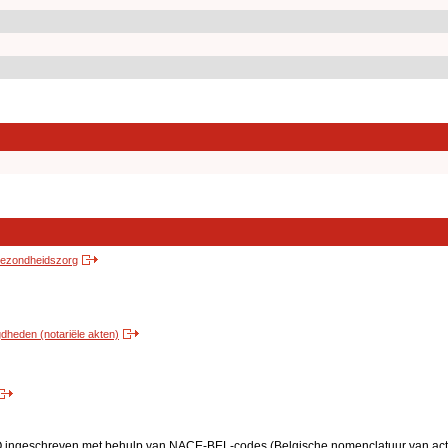
 gezondheidszorg
heden (notariële akten)
BO ingeschreven met behulp van NACE-BEL-codes (Belgische nomenclatuur van activ