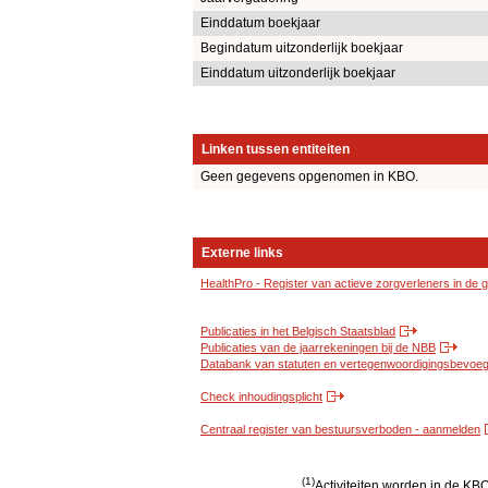
Einddatum boekjaar
Begindatum uitzonderlijk boekjaar
Einddatum uitzonderlijk boekjaar
Linken tussen entiteiten
Geen gegevens opgenomen in KBO.
Externe links
HealthPro - Register van actieve zorgverleners in de
Publicaties in het Belgisch Staatsblad
Publicaties van de jaarrekeningen bij de NBB
Databank van statuten en vertegenwoordigingsbevoegd
Check inhoudingsplicht
Centraal register van bestuursverboden - aanmelden
(1)
Activiteiten worden in de K