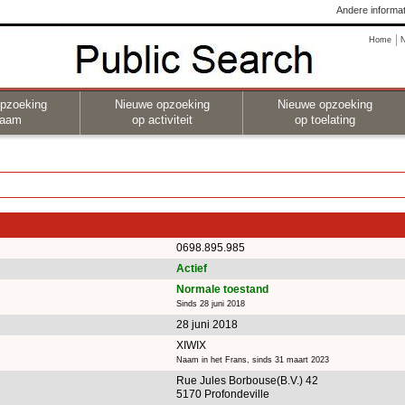
Andere informat
Home
pzoeking
Nieuwe opzoeking
Nieuwe opzoeking
naam
op activiteit
op toelating
0698.895.985
Actief
Normale toestand
Sinds 28 juni 2018
28 juni 2018
XIWIX
Naam in het Frans, sinds 31 maart 2023
Rue Jules Borbouse(B.V.) 42
5170 Profondeville