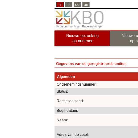
nl
fr
de
en
Nieuwe opzoeking
Nieuwe o
op nummer
op 
Gegevens van de geregistreerde entiteit
Algemeen
Ondernemingsnummer:
Status:
Rechtstoestand:
Begindatum:
Naam:
Adres van de zetel: