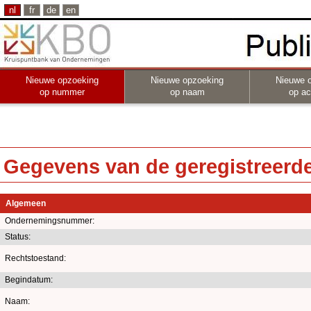
nl
fr
de
en
Nieuwe opzoeking
Nieuwe opzoeking
Nieuwe 
op nummer
op naam
op act
Gegevens van de geregistreerde 
Algemeen
Ondernemingsnummer:
Status:
Rechtstoestand:
Begindatum:
Naam: