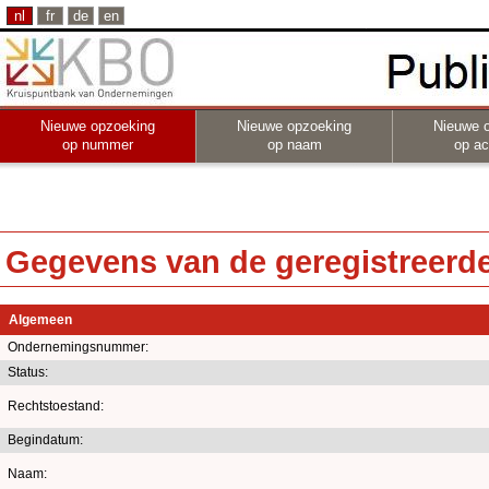
nl
fr
de
en
Nieuwe opzoeking
Nieuwe opzoeking
Nieuwe 
op nummer
op naam
op act
Gegevens van de geregistreerde 
Algemeen
Ondernemingsnummer:
Status:
Rechtstoestand:
Begindatum:
Naam: