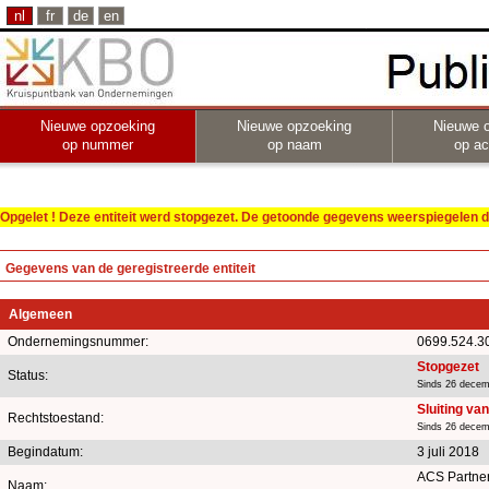
nl
fr
de
en
Nieuwe opzoeking
Nieuwe opzoeking
Nieuwe 
op nummer
op naam
op act
Opgelet ! Deze entiteit werd stopgezet. De getoonde gegevens weerspiegelen de
Gegevens van de geregistreerde entiteit
Algemeen
Ondernemingsnummer:
0699.524.3
Stopgezet
Status:
Sinds 26 decem
Sluiting va
Rechtstoestand:
Sinds 26 decem
Begindatum:
3 juli 2018
ACS Partne
Naam: