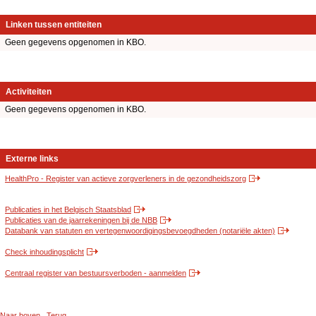
Linken tussen entiteiten
Geen gegevens opgenomen in KBO.
Activiteiten
Geen gegevens opgenomen in KBO.
Externe links
HealthPro - Register van actieve zorgverleners in de gezondheidszorg
Publicaties in het Belgisch Staatsblad
Publicaties van de jaarrekeningen bij de NBB
Databank van statuten en vertegenwoordigingsbevoegdheden (notariële akten)
Check inhoudingsplicht
Centraal register van bestuursverboden - aanmelden
Naar boven
Terug