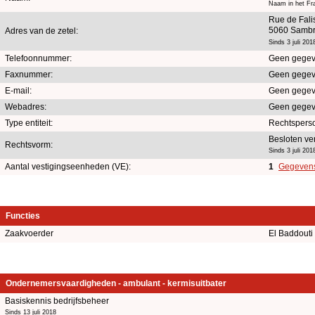
Naam in het Fra
Rue de Fali
5060 Sambre
Adres van de zetel:
Sinds 3 juli 201
Telefoonnummer:
Geen gegev
Faxnummer:
Geen gegev
E-mail:
Geen gegev
Webadres:
Geen gegev
Type entiteit:
Rechtspers
Besloten ve
Rechtsvorm:
Sinds 3 juli 201
Aantal vestigingseenheden (VE):
1
Gegevens 
Functies
Zaakvoerder
El Baddouti
Ondernemersvaardigheden - ambulant - kermisuitbater
Basiskennis bedrijfsbeheer
Sinds 13 juli 2018