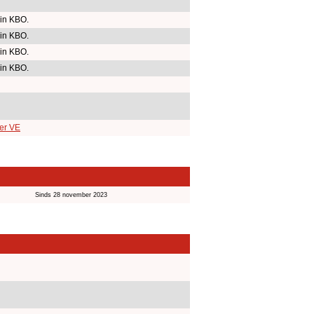
in KBO.
in KBO.
in KBO.
in KBO.
per VE
Sinds 28 november 2023