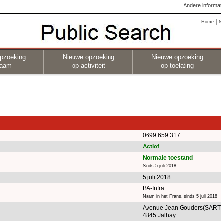
Andere informat
Home
pzoeking
Nieuwe opzoeking
Nieuwe opzoeking
naam
op activiteit
op toelating
0699.659.317
Actief
Normale toestand
Sinds 5 juli 2018
5 juli 2018
BA-Infra
Naam in het Frans, sinds 5 juli 2018
Avenue Jean Gouders(SART
4845 Jalhay