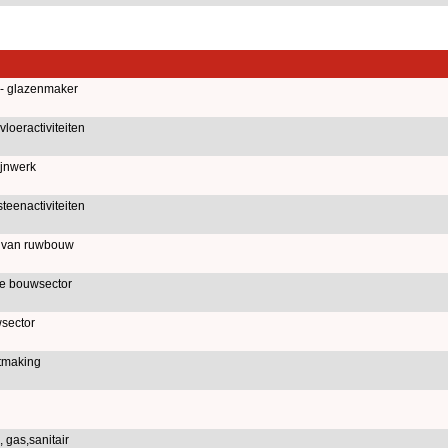
 - glazenmaker
oeractiviteiten
jnwerk
eenactiviteiten
d van ruwbouw
e bouwsector
sector
tmaking
 gas,sanitair