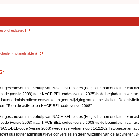
 gezondheidszorg
heden (notariële akten)
BO ingeschreven met behulp van NACE-BEL-codes (Belgische nomenclatuur van activ
code (versie 2008) naar NACE-BEL-codes (versie 2025) is de begindatum van activ
 louter administratieve conversie en geen wijziging van de activiteiten. De activi
kken: "Toon de activiteiten NACE-BEL-code versie 2008".
BO ingeschreven met behulp van NACE-BEL-codes (Belgische nomenclatuur van activ
code (versie 2003) naar NACE-BEL-codes (versie 2008) is de begindatum van activ
en NACE-BEL-code (versie 2008) werden vervolgens op 31/12/2024 stopgezet en a
treft dus louter administratieve conversies en geen wijziging van de activiteiten. 