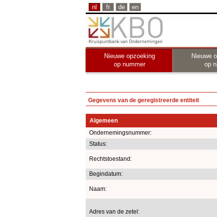
nl
fr
de
en
Nieuwe opzoeking
Nieuwe o
op nummer
op 
Gegevens van de geregistreerde entiteit
Algemeen
Ondernemingsnummer:
Status:
Rechtstoestand:
Begindatum:
Naam:
Adres van de zetel: