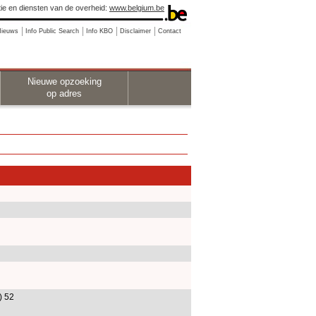
ie en diensten van de overheid:
www.belgium.be
Nieuws
Info Public Search
Info KBO
Disclaimer
Contact
Nieuwe opzoeking
op adres
) 52