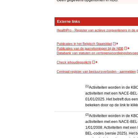
Geen gegevens opgenomen in KBO.
Externe links
HealthPro - Register van actieve zorgverleners in de
Publicaties in het Belgisch Staatsblad
Publicaties van de jaarrekeningen bij de NBB
Databank van statuten en vertegenwoordigingsbevoegd
Check inhoudingsplicht
Centraal register van bestuursverboden - aanmelden
(1)
Activiteiten worden in de K
activiteiten met een NACE-BEL-
01/01/2025. Het betreft dus een
bekeken door op de link te kli
(2)
Activiteiten worden in de K
activiteiten met een NACE-BEL-
1/01/2008. Activiteiten met e
BEL-codes (versie 2025). Het be