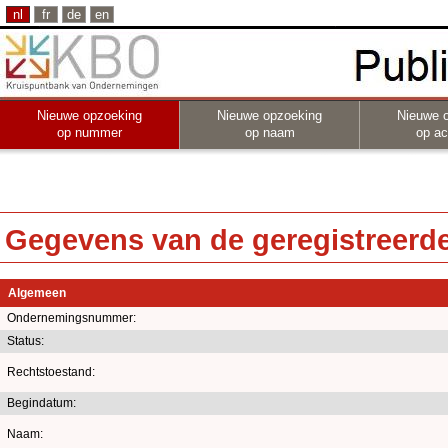
nl
fr
de
en
Nieuwe opzoeking
Nieuwe opzoeking
Nieuwe 
op nummer
op naam
op act
Gegevens van de geregistreerde 
Algemeen
Ondernemingsnummer:
Status:
Rechtstoestand:
Begindatum:
Naam: