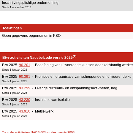
Inschrijvingsplichtige onderneming
Sinds 1 november 2018
Toelatingen
Geen gegevens opgenomen in KBO.
(1)
Btw-activiteiten Nacebelcode versie 2025
Btw 2025
90.201
- Beoefening van uitvoerende kunsten door zelfstandig werken
Sinds 1 januari 2025
Btw 2025
90.391
- Promotie en organisatie van scheppende en uitvoerende k
Sinds 1 januari 2025
Btw 2025
93.299
- Overige recreatie- en ontspanningsactiviteiten, neg
Sinds 1 januari 2025
Btw 2025
43.230
- Installatie van isolatie
Sinds 1 januari 2025
Btw 2025
43.910
- Metselwerk
Sinds 1 januari 2025
Toon de activiteiten NACE-BEL-codes versie 2008
.