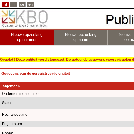
nl
fr
de
en
Nieuwe opzoeking
Nieuwe opzoeking
Nieuwe 
op nummer
op naam
op act
Opgelet ! Deze entiteit werd stopgezet. De getoonde gegevens weerspiegelen de
Gegevens van de geregistreerde entiteit
Algemeen
Ondernemingsnummer:
Status:
Rechtstoestand:
Begindatum:
Naam: