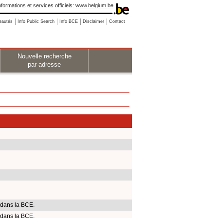
nformations et services officiels:
www.belgium.be
eautés
Info Public Search
Info BCE
Disclaimer
Contact
Nouvelle recherche
par adresse
 dans la BCE.
 dans la BCE.