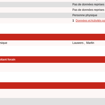
Pas de données reprises
Pas de données reprises
Personne physique
1
Données et Activités p
ysique
Lauwers , Martin
itant forain