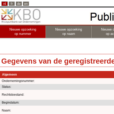
nl
fr
de
en
Nieuwe opzoeking
Nieuwe opzoeking
Nieuwe 
op nummer
op naam
op act
Gegevens van de geregistreerde 
Algemeen
Ondernemingsnummer:
Status:
Rechtstoestand:
Begindatum:
Naam: