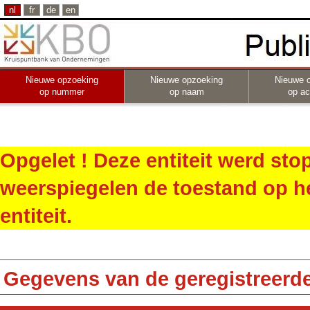
nl
fr
de
en
Nieuwe opzoeking
Nieuwe opzoeking
Nieuwe 
op nummer
op naam
op act
Opgelet ! Deze entiteit werd st
weerspiegelen de toestand op h
entiteit.
Gegevens van de geregistreerde 