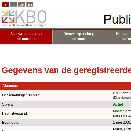
nl
fr
de
en
Nieuwe opzoeking
Nieuwe opzoeking
Nieuwe 
op nummer
op naam
op act
Gegevens van de geregistreerde 
Algemeen
0701.565.
Ondernemingsnummer:
(Dit ondernem
Status:
Actief
Normale t
Rechtstoestand:
Sinds 1 mei 2
Begindatum:
1 mei 2001
Maris, And