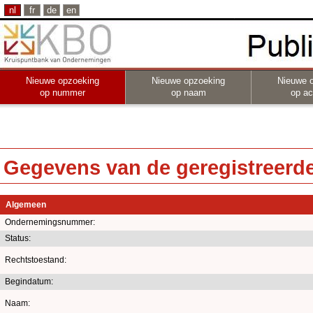
nl
fr
de
en
Nieuwe opzoeking
Nieuwe opzoeking
Nieuwe 
op nummer
op naam
op act
Gegevens van de geregistreerde 
Algemeen
Ondernemingsnummer:
Status:
Rechtstoestand:
Begindatum:
Naam: