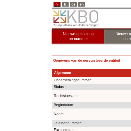
nl
fr
de
en
Nieuwe opzoeking
Nieuwe o
op nummer
op 
Gegevens van de geregistreerde entiteit
Algemeen
Ondernemingsnummer:
Status:
Rechtstoestand:
Begindatum:
Naam:
Telefoonnummer:
Faxnummer: