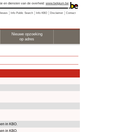
ie en diensten van de overheid:
www.belgium.be
Nieuws
Info Public Search
Info KBO
Disclaimer
Contact
Nieuwe opzoeking
op adres
en in KBO.
en in KBO.