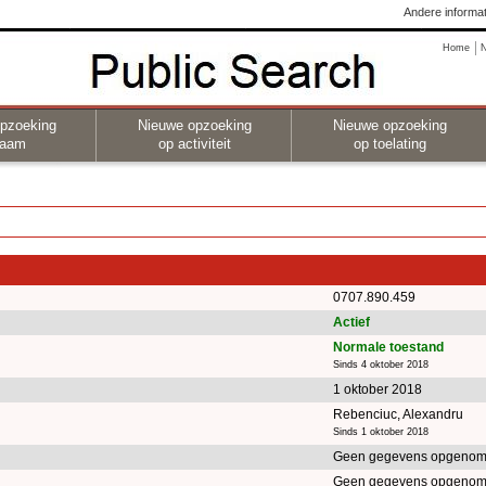
Andere informat
Home
pzoeking
Nieuwe opzoeking
Nieuwe opzoeking
naam
op activiteit
op toelating
0707.890.459
Actief
Normale toestand
Sinds 4 oktober 2018
1 oktober 2018
Rebenciuc, Alexandru
Sinds 1 oktober 2018
Geen gegevens opgenom
Geen gegevens opgenom