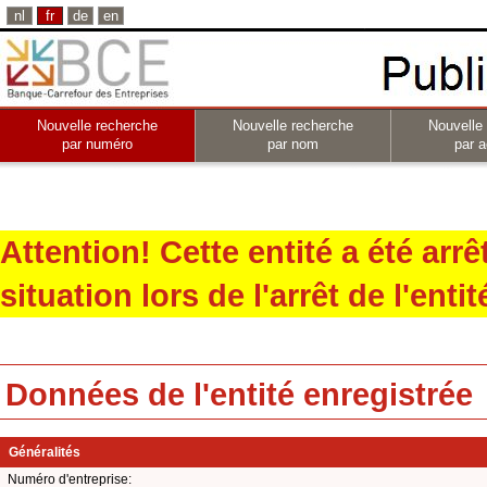
nl
fr
de
en
Nouvelle recherche
Nouvelle recherche
Nouvelle
par numéro
par nom
par a
Attention! Cette entité a été arr
situation lors de l'arrêt de l'entit
Données de l'entité enregistrée
Généralités
Numéro d'entreprise: