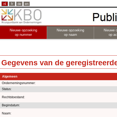
nl
fr
de
en
Nieuwe opzoeking
Nieuwe opzoeking
Nieuwe 
op nummer
op naam
op act
Gegevens van de geregistreerde 
Algemeen
Ondernemingsnummer:
Status:
Rechtstoestand:
Begindatum:
Naam: