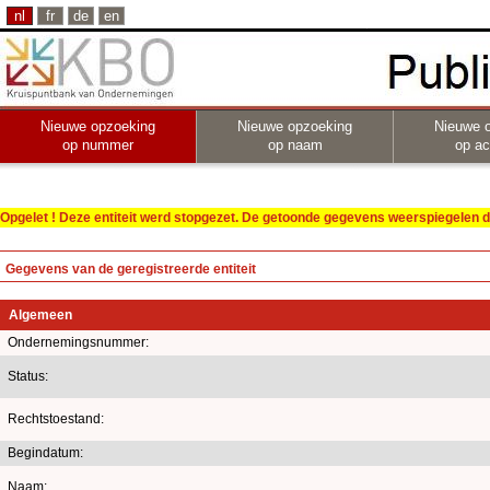
nl
fr
de
en
Nieuwe opzoeking
Nieuwe opzoeking
Nieuwe 
op nummer
op naam
op act
Opgelet ! Deze entiteit werd stopgezet. De getoonde gegevens weerspiegelen de
Gegevens van de geregistreerde entiteit
Algemeen
Ondernemingsnummer:
Status:
Rechtstoestand:
Begindatum:
Naam: