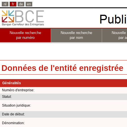
nl
fr
de
en
Nouvelle recherche
Nouvelle recherche
Nouvelle
par numéro
par nom
par a
Données de l'entité enregistrée
Généralités
Numéro d'entreprise:
Statut:
Situation juridique:
Date de début:
Dénomination: