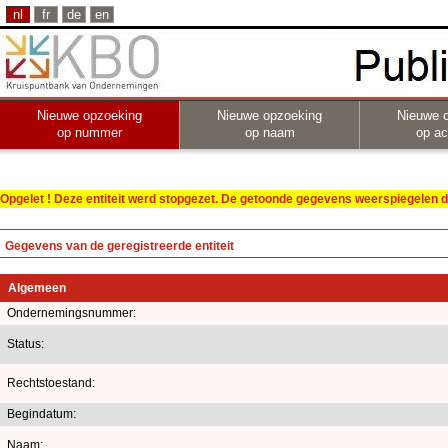
nl
fr
de
en
Nieuwe opzoeking
Nieuwe opzoeking
Nieuwe 
op nummer
op naam
op act
Opgelet ! Deze entiteit werd stopgezet. De getoonde gegevens weerspiegelen de
Gegevens van de geregistreerde entiteit
Algemeen
Ondernemingsnummer:
Status:
Rechtstoestand:
Begindatum:
Naam: