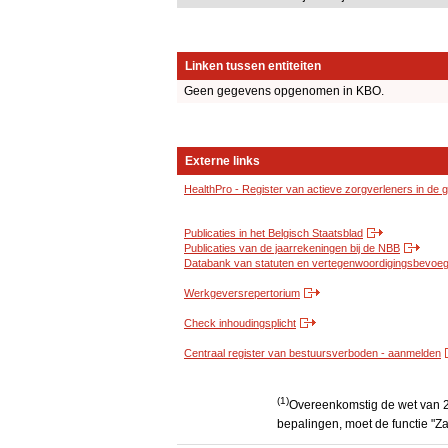
Linken tussen entiteiten
Geen gegevens opgenomen in KBO.
Externe links
HealthPro - Register van actieve zorgverleners in de
Publicaties in het Belgisch Staatsblad
Publicaties van de jaarrekeningen bij de NBB
Databank van statuten en vertegenwoordigingsbevoegd
Werkgeversrepertorium
Check inhoudingsplicht
Centraal register van bestuursverboden - aanmelden
(1)
Overeenkomstig de wet van 2
bepalingen, moet de functie "Za