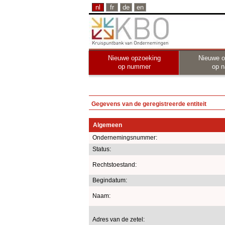
nl
fr
de
en
Nieuwe opzoeking
Nieuwe o
op nummer
op 
Gegevens van de geregistreerde entiteit
Algemeen
Ondernemingsnummer:
Status:
Rechtstoestand:
Begindatum:
Naam:
Adres van de zetel: