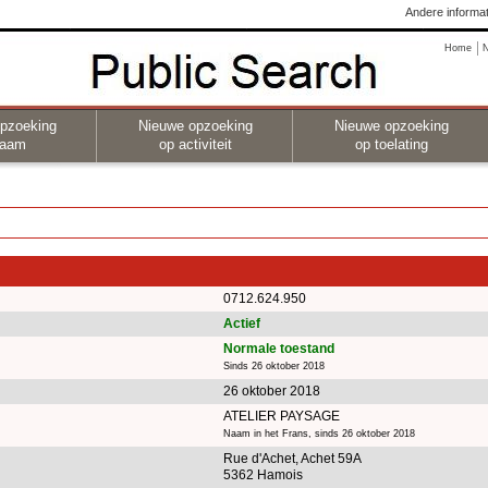
Andere informat
Home
pzoeking
Nieuwe opzoeking
Nieuwe opzoeking
naam
op activiteit
op toelating
0712.624.950
Actief
Normale toestand
Sinds 26 oktober 2018
26 oktober 2018
ATELIER PAYSAGE
Naam in het Frans, sinds 26 oktober 2018
Rue d'Achet, Achet 59A
5362 Hamois