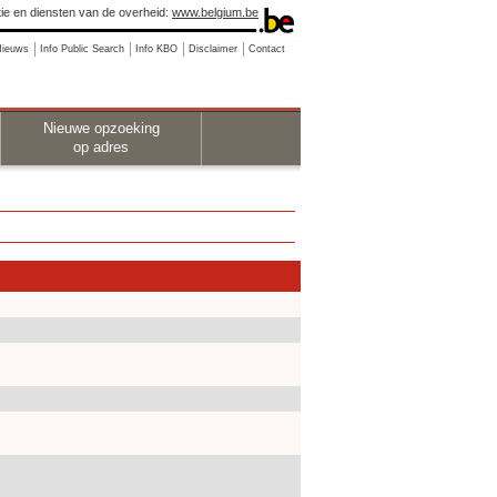
ie en diensten van de overheid:
www.belgium.be
Nieuws
Info Public Search
Info KBO
Disclaimer
Contact
Nieuwe opzoeking
op adres