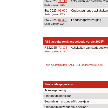
Btw 2025
71.113
- Activiteiten van stedebouwku
Sinds 1 januari 2025
Btw 2025
01.610
- Ondersteunende activiteiten
Sinds 1 januari 2025
Btw 2025
81.300
- Landschapsverzorging
Sinds 1 januari 2025
(2)
RSZ-activiteiten Nacebelcode versie 2025
RSZ2025
71.113
- Activiteiten van stedebouwk
Sinds 1 januari 2025
Toon de activiteiten NACE-BEL-codes versie 2008
.
Financiële gegevens
Jaarvergadering
Einddatum boekjaar
Begindatum uitzonderlijk boekjaar
Einddatum uitzonderlijk boekjaar