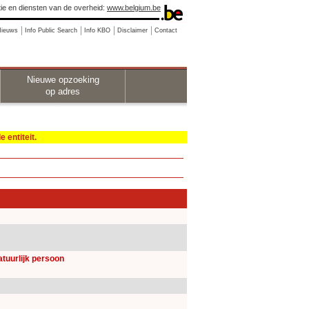
ie en diensten van de overheid:
www.belgium.be
Nieuws
Info Public Search
Info KBO
Disclaimer
Contact
Nieuwe opzoeking
op adres
 entiteit.
natuurlijk persoon