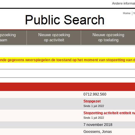
Andere informat
Home
pzoeking
Nieuwe opzoeking
Nieuwe opzoeking
naam
op activiteit
op toelating
oonde gegevens weerspiegelen de toestand op het moment van stopzetting van de
0712.992.560
Stopgezet
Sinds 1 juli 2022
Stopzetting activiteit entiteit 
Sinds 1 juli 2022
7 november 2018
Goossens, Jonas