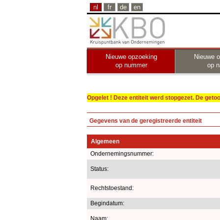
nl
fr
de
en
Nieuwe opzoeking
Nieuwe o
op nummer
op 
Opgelet ! Deze entiteit werd stopgezet. De get
Gegevens van de geregistreerde entiteit
Algemeen
Ondernemingsnummer:
Status:
Rechtstoestand:
Begindatum:
Naam: