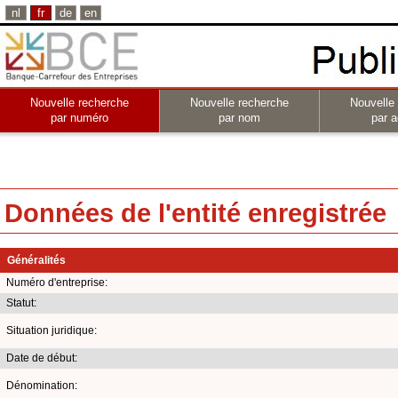
nl
fr
de
en
Nouvelle recherche
Nouvelle recherche
Nouvelle
par numéro
par nom
par a
Données de l'entité enregistrée
Généralités
Numéro d'entreprise:
Statut:
Situation juridique:
Date de début:
Dénomination: