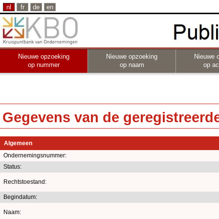
nl
fr
de
en
Nieuwe opzoeking
Nieuwe opzoeking
Nieuwe 
op nummer
op naam
op act
Gegevens van de geregistreerde 
Algemeen
Ondernemingsnummer:
Status:
Rechtstoestand:
Begindatum:
Naam: