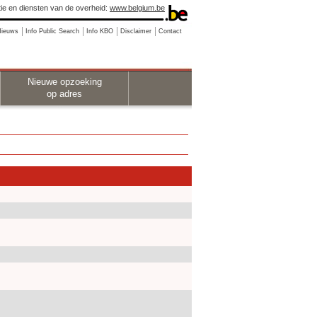
ie en diensten van de overheid:
www.belgium.be
Nieuws
Info Public Search
Info KBO
Disclaimer
Contact
Nieuwe opzoeking
op adres