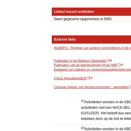
Linken tussen entiteiten
Geen gegevens opgenomen in KBO.
Externe links
HealthPro - Register van actieve zorgverleners in de
Publicaties in het Belgisch Staatsblad
Publicaties van de jaarrekeningen bij de NBB
Databank van statuten en vertegenwoordigingsbevoegd
Check inhoudingsplicht
Centraal register van bestuursverboden - aanmelden
(1)
Activiteiten worden in de K
activiteiten met een NACE-BEL-
01/01/2025. Het betreft dus een
bekeken door op de link te kli
(2)
Activiteiten worden in de K