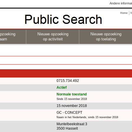
Andere informat
Home
pzoeking
Nieuwe opzoeking
Nieuwe opzoeking
naam
op activiteit
op toelating
0715.734.492
Actief
Normale toestand
Sinds 15 november 2018
15 november 2018
GC - CONCEPT
Naam in het Nederlands, sinds 15 november 2018
Muntelbeekstraat 3
3500 Hasselt