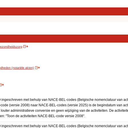
 gezondheidszorg
heden (notariële akten)
BO ingeschreven met behulp van NACE-BEL-codes (Belgische nomenclatuur van activ
code (versie 2008) naar NACE-BEL-codes (versie 2025) is de begindatum van activ
 louter administratieve conversie en geen wijziging van de activiteiten. De activi
kken: "Toon de activiteiten NACE-BEL-code versie 2008".
BO ingeschreven met behulp van NACE-BEL-codes (Belgische nomenclatuur van activ