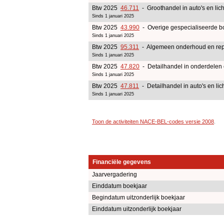
Btw 2025
46.711
- Groothandel in auto's en lic
Sinds 1 januari 2025
Btw 2025
43.990
- Overige gespecialiseerde bo
Sinds 1 januari 2025
Btw 2025
95.311
- Algemeen onderhoud en repar
Sinds 1 januari 2025
Btw 2025
47.820
- Detailhandel in onderdelen 
Sinds 1 januari 2025
Btw 2025
47.811
- Detailhandel in auto's en lic
Sinds 1 januari 2025
Toon de activiteiten NACE-BEL-codes versie 2008
.
Financiële gegevens
Jaarvergadering
Einddatum boekjaar
Begindatum uitzonderlijk boekjaar
Einddatum uitzonderlijk boekjaar