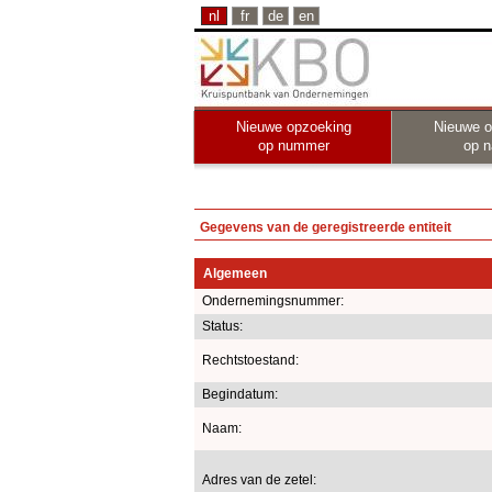
nl
fr
de
en
Nieuwe opzoeking
Nieuwe o
op nummer
op 
Gegevens van de geregistreerde entiteit
Algemeen
Ondernemingsnummer:
Status:
Rechtstoestand:
Begindatum:
Naam:
Adres van de zetel: