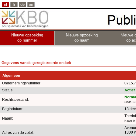
nl
fr
de
en
Nieuwe opzoeking
Nieuwe opzoeking
Nieuwe 
op nummer
op naam
op act
Gegevens van de geregistreerde entiteit
Algemeen
Ondernemingsnummer:
0715.7
Status:
Actief
Norma
Rechtstoestand:
Sinds 13
Begindatum:
13 de
Theri
Naam:
Naam in 
Avenue
1300 
Adres van de zetel: