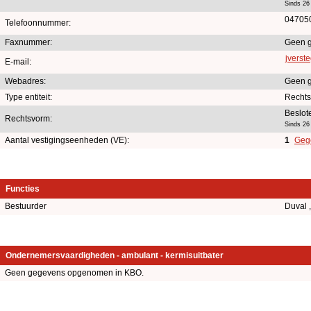
Sinds 26
04705
Telefoonnummer:
Faxnummer:
Geen 
jvers
E-mail:
Webadres:
Geen 
Type entiteit:
Recht
Beslot
Rechtsvorm:
Sinds 26
Aantal vestigingseenheden (VE):
1
Gege
Functies
Bestuurder
Duval 
Ondernemersvaardigheden - ambulant - kermisuitbater
Geen gegevens opgenomen in KBO.